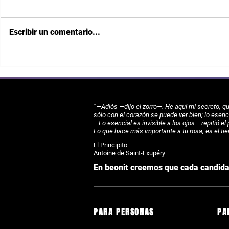
Escribir un comentario...
TALENTO SOSTENIBLE: 5 líneas
Las operacion
maestras de actuación
avanzan a una
“—Adiós —dijo el zorro—. He aquí mi secreto, 
sólo con el corazón se puede ver bien; lo esenci
—Lo esencial es invisible a los ojos —repitió el
Lo que hace más importante a tu rosa, es el ti
El Principito
Antoine de Saint-Exupéry
En beonit creemos que cada candidat
PARA PERSONAS
PA