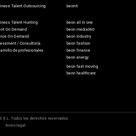
iness Talent Outsourcing
beonit
iness Talent Hunting
beon all in one
ent On Demand
beon media360
vice On Demand
beon industry
essment / Consultoría
beon fashion
arrollo de profesionales
beon finance
beon energy
beon fast moving
beon healthcare
S.L. Todos los derechos reservados.
Aviso legal