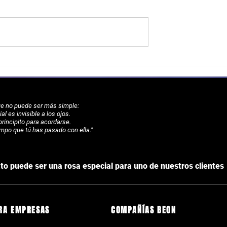
es de RE Spain
Ilusión y actitud positiva, claves
 nueva fase
en el primer taller piloto de
innovación
que no puede ser más simple:
al es invisible a los ojos.
 principito para acordarse.
empo que tú has pasado con ella.”
o puede ser una rosa especial para uno de nuestros clientes
RA EMPRESAS
COMPAÑÍAS BEON