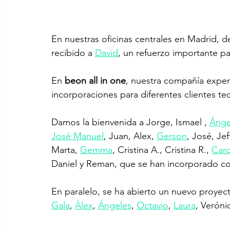
En nuestras oficinas centrales en Madrid, 
recibido a 
David
, un refuerzo importante pa
En 
beon all in one
, nuestra compañía expert
incorporaciones para diferentes clientes t
Damos la bienvenida a Jorge, Ismael , 
Ánge
José Manuel
, Juan, Alex, 
Gerson
, José, Je
Marta, 
Gemma
, Cristina A., Cristina R., 
Caro
Daniel y Reman, que se han incorporado co
En paralelo, se ha abierto un nuevo proyect
Gala
, 
Àlex
, 
Ángeles
, 
Octavio
, 
Laura
, Verónic